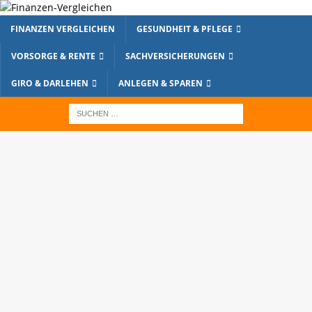
FINANZEN VERGLEICHEN
GESUNDHEIT & PFLEGE
VORSORGE & RENTE
SACHVERSICHERUNGEN
GIRO & DARLEHEN
ANLEGEN & SPAREN