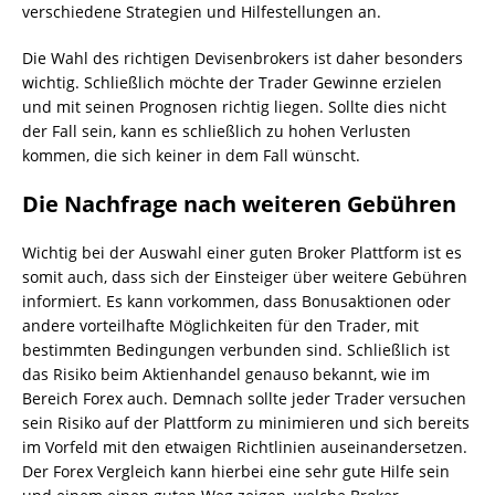
verschiedene Strategien und Hilfestellungen an.
Die Wahl des richtigen Devisenbrokers ist daher besonders
wichtig. Schließlich möchte der Trader Gewinne erzielen
und mit seinen Prognosen richtig liegen. Sollte dies nicht
der Fall sein, kann es schließlich zu hohen Verlusten
kommen, die sich keiner in dem Fall wünscht.
Die Nachfrage nach weiteren Gebühren
Wichtig bei der Auswahl einer guten Broker Plattform ist es
somit auch, dass sich der Einsteiger über weitere Gebühren
informiert. Es kann vorkommen, dass Bonusaktionen oder
andere vorteilhafte Möglichkeiten für den Trader, mit
bestimmten Bedingungen verbunden sind. Schließlich ist
das Risiko beim Aktienhandel genauso bekannt, wie im
Bereich Forex auch. Demnach sollte jeder Trader versuchen
sein Risiko auf der Plattform zu minimieren und sich bereits
im Vorfeld mit den etwaigen Richtlinien auseinandersetzen.
Der Forex Vergleich kann hierbei eine sehr gute Hilfe sein