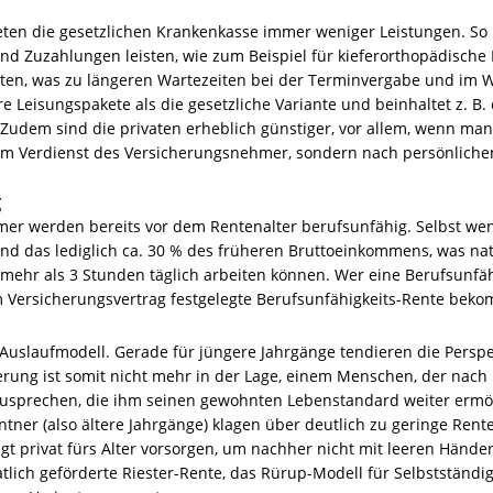
ten die gesetzlichen Krankenkasse immer weniger Leistungen. So 
 und Zuzahlungen leisten, wie zum Beispiel für kieferorthopädisc
ten, was zu längeren Wartezeiten bei der Terminvergabe und im W
re Leisungspakete als die gesetzliche Variante und beinhaltet z. B
udem sind die privaten erheblich günstiger, vor allem, wenn man b
em Verdienst des Versicherungsnehmer, sondern nach persönlichen
g
mer werden bereits vor dem Rentenalter berufsunfähig. Selbst wenn 
d das lediglich ca. 30 % des früheren Bruttoeinkommens, was natü
 mehr als 3 Stunden täglich arbeiten können. Wer eine Berufsunfäh
im Versicherungsvertrag festgelegte Berufsunfähigkeits-Rente bek
n Auslaufmodell. Gerade für jüngere Jahrgänge tendieren die Persp
rung ist somit nicht mehr in der Lage, einem Menschen, der nach 
zusprechen, die ihm seinen gewohnten Lebenstandard weiter ermögl
ntner (also ältere Jahrgänge) klagen über deutlich zu geringe R
ngt privat fürs Alter vorsorgen, um nachher nicht mit leeren Händen
tlich geförderte Riester-Rente, das Rürup-Modell für Selbstständi