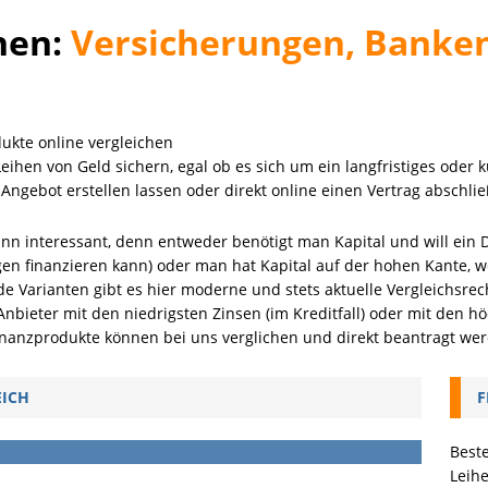
hen:
Versicherungen, Banke
ukte online vergleichen
ihen von Geld sichern, egal ob es sich um ein langfristiges oder 
– Paketangebote für
n Angebot erstellen lassen oder direkt online einen Vertrag abschli
und mehr
ann interessant, denn entweder benötigt man Kapital und will ei
m der jährliche Erholungsurlaub geplant und gebucht
en finanzieren kann) oder man hat Kapital auf der hohen Kante, w
ber Gedanken macht, wie er sich aus
de Varianten gibt es hier moderne und stets aktuelle Vergleichsr
al vorbereiten kann. Angebote
[...]
nbieter mit den niedrigsten Zinsen (im Kreditfall) oder mit den hö
inanzprodukte können bei uns verglichen und direkt beantragt we
 Sommer wichtig
ahlen?
EICH
F
brio günstig versichern
chert, bitte!
Best
Leihe