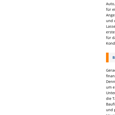
Auto,
für 
Angeb
und u
Lasse
erste
für d
Kond
B
Gera
finan
Denn 
um e
Unte
die 
Bauf
und p