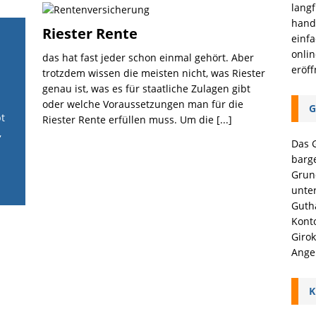
langf
hande
Riester Rente
einfa
onlin
das hat fast jeder schon einmal gehört. Aber
eröff
trotzdem wissen die meisten nicht, was Riester
genau ist, was es für staatliche Zulagen gibt
oder welche Voraussetzungen man für die
G
t
Riester Rente erfüllen muss. Um die
[...]
,
Das G
barg
Grun
unter
Gutha
Kont
Girok
Ange
K