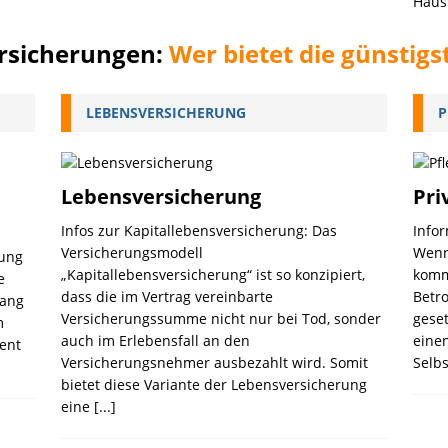
Haus
ersicherungen:
Wer bietet die günstigs
LEBENSVERSICHERUNG
P
Lebensversicherung
Pri
Infos zur Kapitallebensversicherung: Das
Info
Versicherungsmodell
Wenn 
rung
„Kapitallebensversicherung“ ist so konzipiert,
komm
e
dass die im Vertrag vereinbarte
Betro
fang
Versicherungssumme nicht nur bei Tod, sonder
gese
m
auch im Erlebensfall an den
einen
ent
Versicherungsnehmer ausbezahlt wird. Somit
Selb
bietet diese Variante der Lebensversicherung
eine
[...]