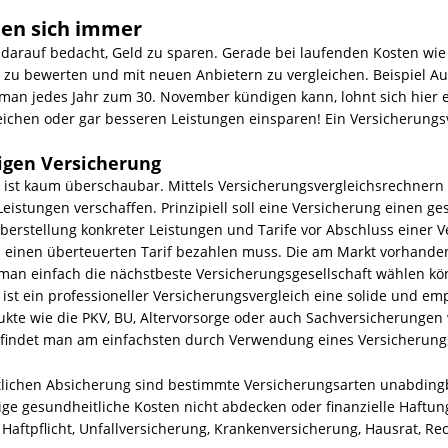
nen sich immer
 darauf bedacht, Geld zu sparen. Gerade bei laufenden Kosten wie 
u zu bewerten und mit neuen Anbietern zu vergleichen. Beispiel Au
man jedes Jahr zum 30. November kündigen kann, lohnt sich hier e
leichen oder gar besseren Leistungen einsparen! Ein Versicherungsv
tigen Versicherung
 ist kaum überschaubar. Mittels Versicherungsvergleichsrechnern l
eistungen verschaffen. Prinzipiell soll eine Versicherung einen g
erstellung konkreter Leistungen und Tarife vor Abschluss einer V
 einen überteuerten Tarif bezahlen muss. Die am Markt vorhande
s man einfach die nächstbeste Versicherungsgesellschaft wählen kö
ist ein professioneller Versicherungsvergleich eine solide und e
ukte wie die PKV, BU, Altervorsorge oder auch Sachversicherunge
n findet man am einfachsten durch Verwendung eines Versicherung
itlichen Absicherung sind bestimmte Versicherungsarten unabdin
ige gesundheitliche Kosten nicht abdecken oder finanzielle Haftun
 Haftpflicht, Unfallversicherung, Krankenversicherung, Hausrat, Re