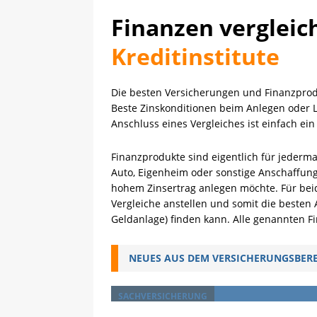
Finanzen vergleic
Kreditinstitute
Die besten Versicherungen und Finanzprod
Beste Zinskonditionen beim Anlegen oder Le
Reiseversicherungen 
Anschluss eines Vergleiches ist einfach ei
Gesundheit, Gepäck 
Finanzprodukte sind eigentlich für jederm
Das Frühjahr ist der Zeitpunkt, bei de
Auto, Eigenheim oder sonstige Anschaffung
wird – und der Reisende sich ggf. darü
hohem Zinsertrag anlegen möchte. Für bei
Versicherungssicht auf die Reise optim
Vergleiche anstellen und somit die besten A
Geldanlage) finden kann. Alle genannten F
Die Hundeversicherung – gerade im
Schäden im Ferienhaus: wer muss z
NEUES AUS DEM VERSICHERUNGSBER
Die Saison beginnt: Motorrad und Ca
Raus in den Frühling – aber gut versi
SACHVERSICHERUNG