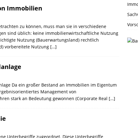
Immo
on Immobilien
Sach
Vors
trachten zu können, muss man sie in verschiedene
gen sind üblich: keine immobilienwirtschaftliche Nutzung
sichtigte Nutzung (Bauerwartungsland) rechtlich
d) vorbereitete Nutzung
[…]
danlage
nlage Da ein großer Bestand an Immobilien im Eigentum
ergebnisorientiertes Management von
ahren stark an Bedeutung gewonnen (Corporate Real
[…]
ie
ne Unterbegriffe zugeordnet. Diese Unterbegriffe