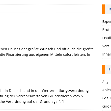
I
Expe
Brut
Häuf
Vers
igenen Hauses der größte Wunsch und oft auch die größte
Inhal
die Finanzierung aus eigenen Mitteln sofort leisten. In
F
Allg
Anle
 ist in Deutschland in der Wertermittlungsverordnung
ttlung der Verkehrswerte von Grundstücken vom 6.
Gesu
liche Verordnung auf der Grundlage
[…]
Giro