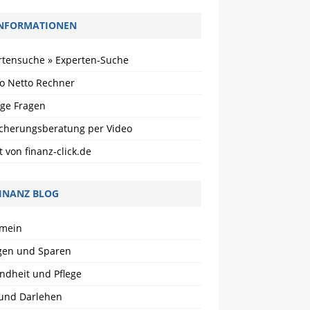
NFORMATIONEN
rtensuche » Experten-Suche
to Netto Rechner
ige Fragen
icherungsberatung per Video
t von finanz-click.de
INANZ BLOG
emein
gen und Sparen
ndheit und Pflege
 und Darlehen