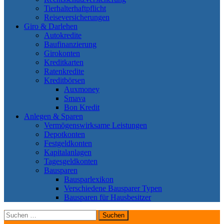
Tierhalterhaftpflicht
Reiseversicherungen
Giro & Darlehen
Autokredite
Baufinanzierung
Girokonten
Kreditkarten
Ratenkredite
Kreditbörsen
Auxmoney
Smava
Bon Kredit
Anlegen & Sparen
Vermögenswirksame Leistungen
Depotkonten
Festgeldkonten
Kapitalanlagen
Tagesgeldkonten
Bausparen
Bausparlexikon
Verschiedene Bausparer Typen
Bausparen für Hausbesitzer
Suchen
nach: